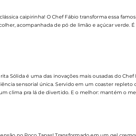
clássica caipirinha! O Chef Fábio transforma essa fam
colher, acompanhada de pó de limão e açúcar verde. É
rita Sólida é uma das inovações mais ousadas do Chef 
ência sensorial única. Servido em um coaster repleto d
m clima pra lá de divertido. E o melhor: mantém o mes
ensão no Poco Tapas! Transformado em um gel cremoso