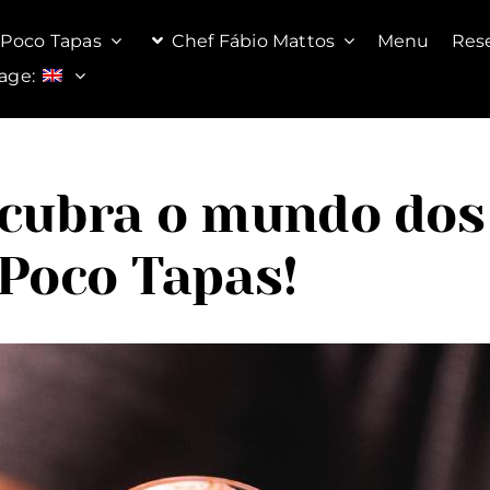
Poco Tapas
Chef Fábio Mattos
Menu
Res
age:
scubra o mundo dos
Poco Tapas!