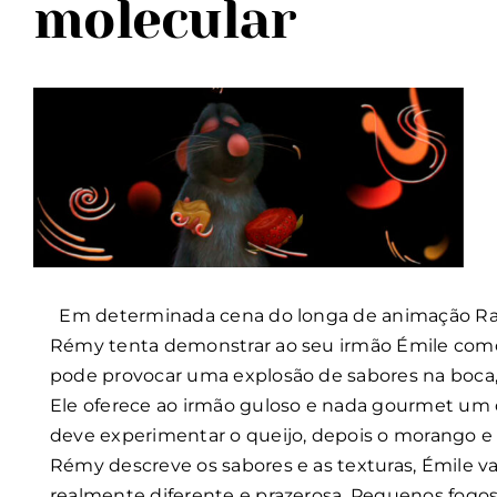
molecular
Blog
View
Language:
Larger
Image
Em determinada cena do longa de animação Rata
Rémy tenta demonstrar ao seu irmão Émile como
pode provocar uma explosão de sabores na boca,
Ele oferece ao irmão guloso e nada gourmet um 
deve experimentar o queijo, depois o morango e
Rémy descreve os sabores e as texturas, Émile v
realmente diferente e prazerosa. Pequenos fogos 