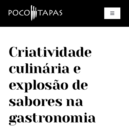
Skip
to
Toggle
content
Navigat
Home
Criatividade
Poco Tapas
culinária e
Chef Fábio Mattos
explosão de
Menu
sabores na
Reservation
gastronomia
Courses